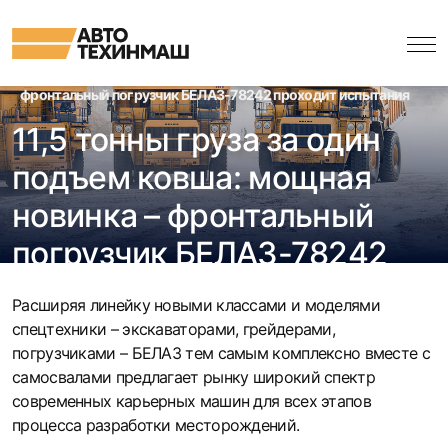
Официальный поставщик спецтехники БЕЛАЗ, МОАЗ, ГМЗ в
России
Новости
11,5 тонны груза за один подъем ковша: мощная новинка –
фронтальный погрузчик БЕЛАЗ-78242 проходит испытания
11,5 тонны груза за один
подъем ковша: мощная
новинка – фронтальный
погрузчик БЕЛАЗ-78242
проходит испытания
Расширяя линейку новыми классами и моделями
спецтехники – экскаваторами, грейдерами,
погрузчиками – БЕЛАЗ тем самым комплексно вместе с
самосвалами предлагает рынку широкий спектр
современных карьерных машин для всех этапов
процесса разработки месторождений.