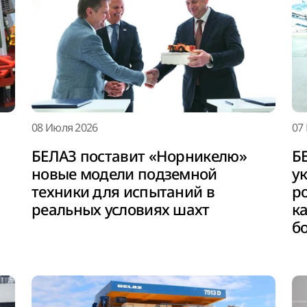
08 Июля 2026
07
БЕЛАЗ поставит «Норникелю»
Б
новые модели подземной
у
техники для испытаний в
р
реальных условиях шахт
к
б