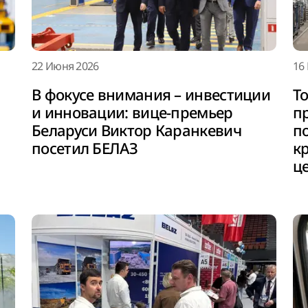
22 Июня 2026
16
В фокусе внимания – инвестиции
То
и инновации: вице-премьер
п
Беларуси Виктор Каранкевич
п
посетил БЕЛАЗ
к
ц