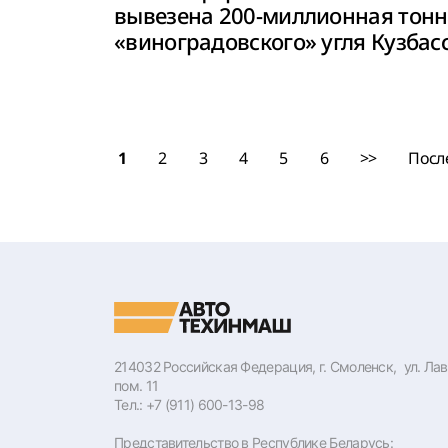
вывезена 200-миллионная тонн
«виноградовского» угля Кузбас
1
2
3
4
5
6
>>
Посл
214032 Российская Федерация, г. Смоленск, ул. Лаво
пом. 11
Тел.: +7 (911) 600-13-98
Представительство в Республике Беларусь: