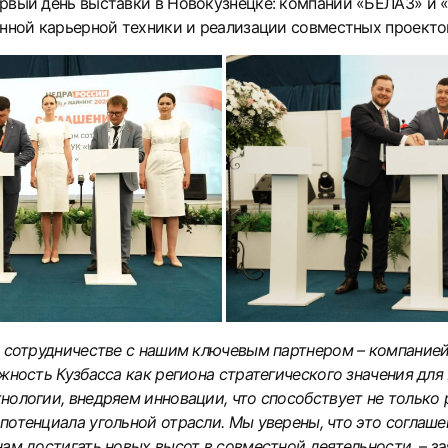
рвый день выставки в Новокузнецке: компании «БЕЛАЗ» и 
онной карьерной техники и реализации совместных проекто
о сотрудничестве с нашим ключевым партнером – компанией
жность Кузбасса как региона стратегического значения для
нологии, внедряем инновации, что способствует не только
отенциала угольной отрасли. Мы уверены, что это соглаше
нам достигать новых высот в совместной деятельности,
– з