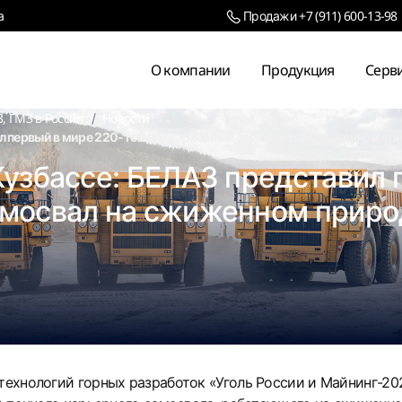
+7 (911) 600-13-98
а
Продажи
О компании
Продукция
Серв
 ГМЗ в России
Новости
ил первый в мире 220-тонный карьерный самосвал на сжиженном при
Кузбассе: БЕЛАЗ представил 
мосвал на сжиженном природ
хнологий горных разработок «Уголь России и Майнинг-202