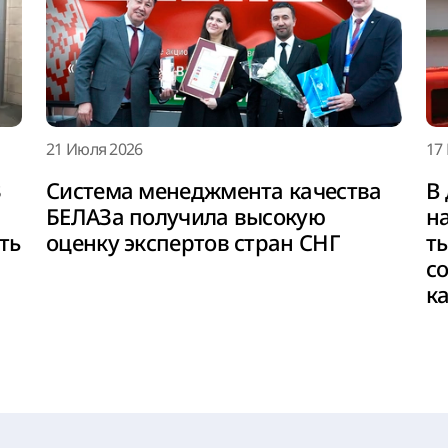
21 Июля 2026
17
З
Система менеджмента качества
В
БЕЛАЗа получила высокую
н
ть
оценку экспертов стран СНГ
т
с
к