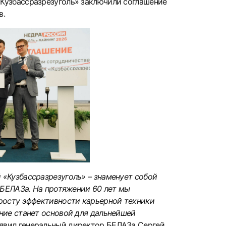
«Кузбассразрезуголь» заключили соглашение
в.
 «Кузбассразрезуголь» – знаменует собой
 БЕЛАЗа. На протяжении 60 лет мы
 росту эффективности карьерной техники
ние станет основой для дальнейшей
аявил генеральный директор БЕЛАЗа Сергей