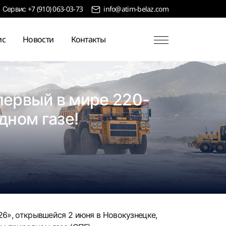
+7 (910) 063-03-73
info@atim-belaz.com
Сервис
ис
Новости
Контакты
родном газе!
первый в мире 220-
ном газе!
6», открывшейся 2 июня в Новокузнецке,