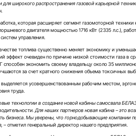
 для широкого распространения газовой карьерной техник
.
аботка, которая расширяет сегмент газомоторной техники
оршневого двигателя мощностью 1716 кВт (2335 л.с.), раб
систем управления.
качестве топлива существенно меняет экономику и уменьша
й эффект очевиден по причине низкой стоимости газа в ср
Г способен экономить своему владельцу около 35 миллионо
учшаются за счет кратного снижения объема токсичных выб
 выделяется усовершенствованным рабочим местом, эргон
вия труда.
овые технологии в создание новой кабины самосвала БЕЛАЗ
водительности. Для наших партнеров новая кабина – это в
ь бизнеса. Мы уверены, что горнодобывающие компании по
,
– отметил генеральный директор нашего предприятия.