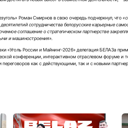
езуголь» Роман Смирнов в свою очередь подчеркнул, что
«с
ь десятилетий сотрудничества белорусские карьерные само
юченное соглашение о стратегическом партнерстве закреп
бычи и машиностроения».
авки «Уголь России и Майнинг-2026» делегация БЕЛАЗа при
ской конференции, интерактивном отраслевом форуме и те
 переговоров как с действующими, так и с новыми партнер