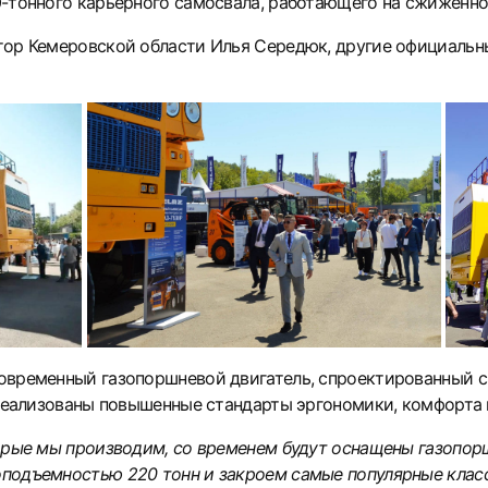
-тонного карьерного самосвала, работающего на сжиженно
ор Кемеровской области Илья Середюк, другие официальн
временный газопоршневой двигатель, спроектированный сп
 реализованы повышенные стандарты эргономики, комфорта 
орые мы производим, со временем будут оснащены газопо
дъемностью 220 тонн и закроем самые популярные классы –