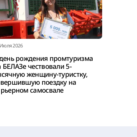
 Июля 2026
 день рождения промтуризма
а БЕЛАЗе чествовали 5-
ысячную женщину-туристку,
овершившую поездку на
арьерном самосвале